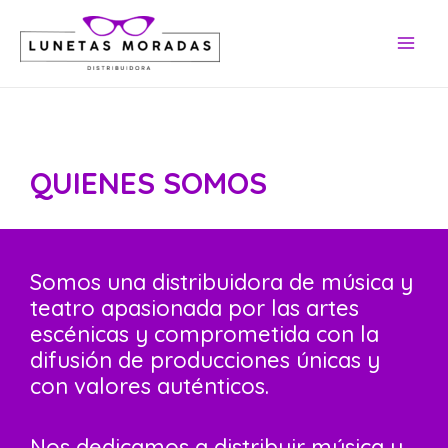
Ir
MAI
al
MEN
contenido
QUIENES SOMOS
Somos una distribuidora de música y
teatro apasionada por las artes
escénicas y comprometida con la
difusión de producciones únicas y
con valores auténticos.
Nos dedicamos a distribuir música y